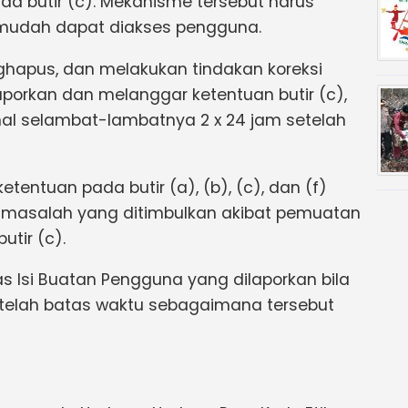
da butir (c). Mekanisme tersebut harus
 mudah dapat diakses pengguna.
nghapus, dan melakukan tindakan koreksi
aporkan dan melanggar ketentuan butir (c),
al selambat-lambatnya 2 x 24 jam setelah
tentuan pada butir (a), (b), (c), dan (f)
s masalah yang ditimbulkan akibat pemuatan
tir (c).
s Isi Buatan Pengguna yang dilaporkan bila
etelah batas waktu sebagaimana tersebut